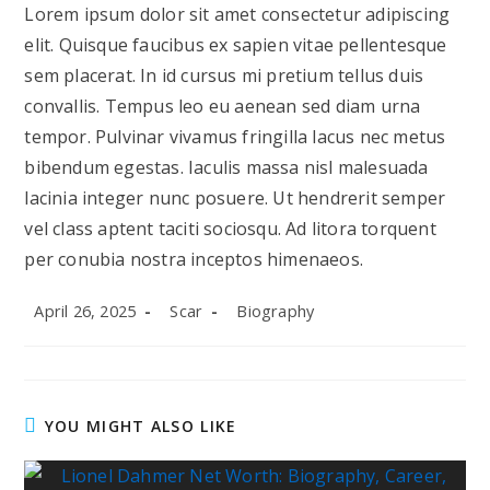
Lorem ipsum dolor sit amet consectetur adipiscing
elit. Quisque faucibus ex sapien vitae pellentesque
sem placerat. In id cursus mi pretium tellus duis
convallis. Tempus leo eu aenean sed diam urna
tempor. Pulvinar vivamus fringilla lacus nec metus
bibendum egestas. Iaculis massa nisl malesuada
lacinia integer nunc posuere. Ut hendrerit semper
vel class aptent taciti sociosqu. Ad litora torquent
per conubia nostra inceptos himenaeos.
Post
Post
Post
April 26, 2025
Scar
Biography
published:
author:
category:
YOU MIGHT ALSO LIKE